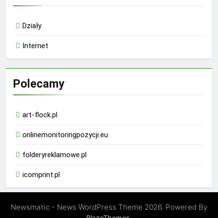
Działy
Internet
Polecamy
art-flock.pl
onlinemonitoringpozycji.eu
folderyreklamowe.pl
icomprint.pl
Newsmatic - News WordPress Theme 2026. Powered By
.
BlazeThemes