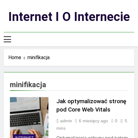
Skip
to
Internet I O Internecie
content
Home
minifikacja
minifikacja
Jak optymalizować stronę
pod Core Web Vitals
admin
6 miesięcy ago
0
5
mins
Optymalizacja witryny pod kątem
INTERNET