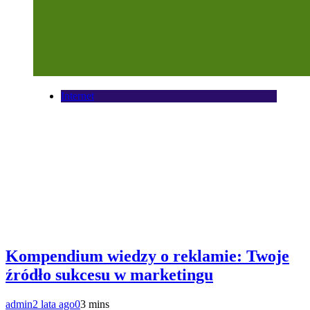
Internet
Kompendium wiedzy o reklamie: Twoje
źródło sukcesu w marketingu
admin
2 lata ago
0
3 mins