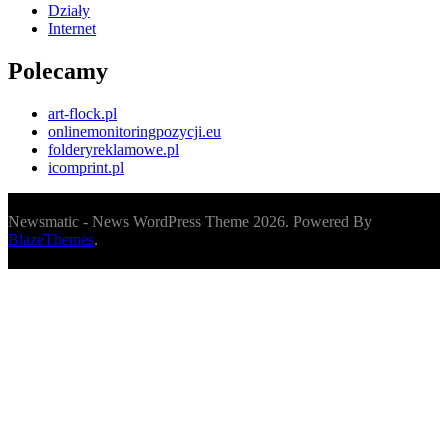
Działy
Internet
Polecamy
art-flock.pl
onlinemonitoringpozycji.eu
folderyreklamowe.pl
icomprint.pl
Newsmatic - News WordPress Theme 2026. Powered By
BlazeThemes
.