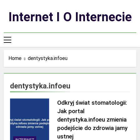
Skip
to
Internet I O Internecie
content
Home
dentystyka.infoeu
dentystyka.infoeu
Odkryj świat stomatologii:
Jak portal
dentystyka.infoeu zmienia
podejście do zdrowia jamy
ustnej
INTERNET