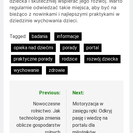
dziecka i skuteczniej wspierać jego rozwój. Warto
regularnie odwiedzać takie miejsca, aby być na
bieżąco z nowinkami i najlepszymi praktykami w
dziedzinie wychowania dzieci.
Tagged:
badania
informacje
opieka nad dziećmi
porady
portal
praktyczne porady
rodzice
rozwój dziecka
wychowanie
zdrowie
Previous:
Next:
Nawigacja
wpisu
Nowoczesne
Motoryzacja w
rolnictwo: Jak
zasięgu ręki: Odkryj
technologia zmienia
pasję i wiedzę na
oblicze gospodarstw
portalu dla
rolnych
miłośników