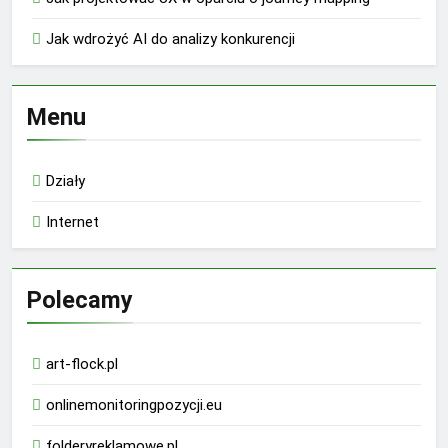
Jak wdrożyć AI do analizy konkurencji
Menu
Działy
Internet
Polecamy
art-flock.pl
onlinemonitoringpozycji.eu
folderyreklamowe.pl