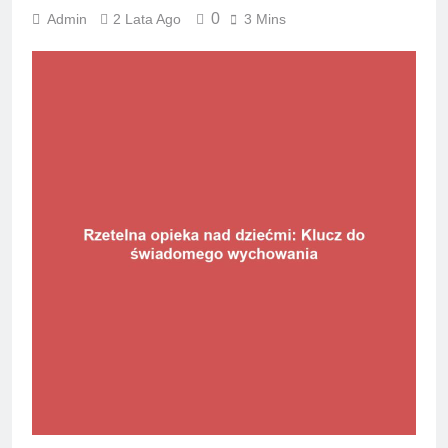
0
Admin
2 Lata Ago
3 Mins