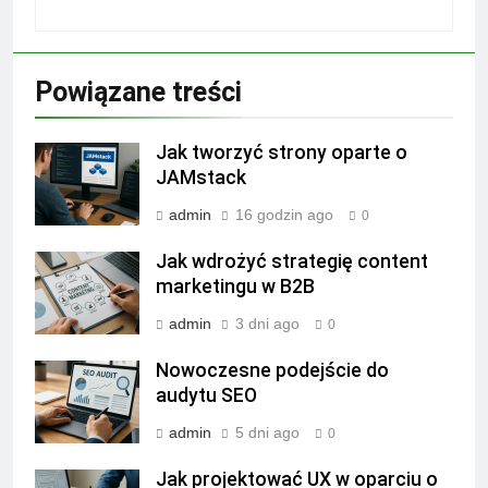
Powiązane treści
Jak tworzyć strony oparte o
JAMstack
admin
16 godzin ago
0
Jak wdrożyć strategię content
marketingu w B2B
admin
3 dni ago
0
Nowoczesne podejście do
audytu SEO
admin
5 dni ago
0
Jak projektować UX w oparciu o