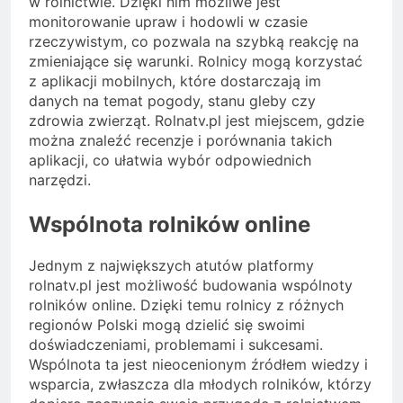
w rolnictwie. Dzięki nim możliwe jest
monitorowanie upraw i hodowli w czasie
rzeczywistym, co pozwala na szybką reakcję na
zmieniające się warunki. Rolnicy mogą korzystać
z aplikacji mobilnych, które dostarczają im
danych na temat pogody, stanu gleby czy
zdrowia zwierząt. Rolnatv.pl jest miejscem, gdzie
można znaleźć recenzje i porównania takich
aplikacji, co ułatwia wybór odpowiednich
narzędzi.
Wspólnota rolników online
Jednym z największych atutów platformy
rolnatv.pl jest możliwość budowania wspólnoty
rolników online. Dzięki temu rolnicy z różnych
regionów Polski mogą dzielić się swoimi
doświadczeniami, problemami i sukcesami.
Wspólnota ta jest nieocenionym źródłem wiedzy i
wsparcia, zwłaszcza dla młodych rolników, którzy