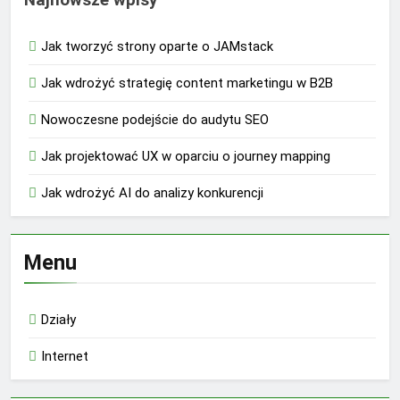
Jak tworzyć strony oparte o JAMstack
Jak wdrożyć strategię content marketingu w B2B
Nowoczesne podejście do audytu SEO
Jak projektować UX w oparciu o journey mapping
Jak wdrożyć AI do analizy konkurencji
Menu
Działy
Internet