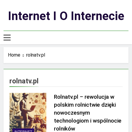
Skip
to
Internet I O Internecie
content
Home
rolnatv.pl
rolnatv.pl
Rolnatv.pl – rewolucja w
polskim rolnictwie dzięki
nowoczesnym
technologiom i wspólnocie
rolników
INTERNET