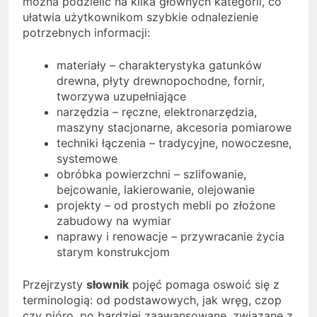
można podzielić na kilka głównych kategorii, co
ułatwia użytkownikom szybkie odnalezienie
potrzebnych informacji:
materiały – charakterystyka gatunków
drewna, płyty drewnopochodne, fornir,
tworzywa uzupełniające
narzędzia – ręczne, elektronarzędzia,
maszyny stacjonarne, akcesoria pomiarowe
techniki łączenia – tradycyjne, nowoczesne,
systemowe
obróbka powierzchni – szlifowanie,
bejcowanie, lakierowanie, olejowanie
projekty – od prostych mebli po złożone
zabudowy na wymiar
naprawy i renowacje – przywracanie życia
starym konstrukcjom
Przejrzysty
słownik
pojęć pomaga oswoić się z
terminologią: od podstawowych, jak wręg, czop
czy pióro, po bardziej zaawansowane, związane z