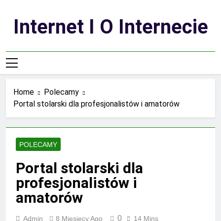
Skip
to
Internet I O Internecie
content
Home
Polecamy
Portal stolarski dla profesjonalistów i amatorów
POLECAMY
Portal stolarski dla
profesjonalistów i
amatorów
0
Admin
8 Miesięcy Ago
14 Mins