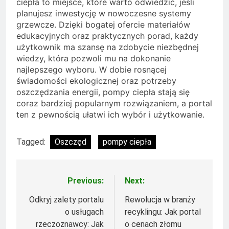
ciepła to miejsce, które warto odwiedzić, jeśli
planujesz inwestycję w nowoczesne systemy
grzewcze. Dzięki bogatej ofercie materiałów
edukacyjnych oraz praktycznych porad, każdy
użytkownik ma szansę na zdobycie niezbędnej
wiedzy, która pozwoli mu na dokonanie
najlepszego wyboru. W dobie rosnącej
świadomości ekologicznej oraz potrzeby
oszczędzania energii, pompy ciepła stają się
coraz bardziej popularnym rozwiązaniem, a portal
ten z pewnością ułatwi ich wybór i użytkowanie.
Tagged:
Oszczęd
pompy ciepła
Previous:
Next:
Nawigacja
wpisu
Odkryj zalety portalu
Rewolucja w branży
o usługach
recyklingu: Jak portal
rzeczoznawcy: Jak
o cenach złomu