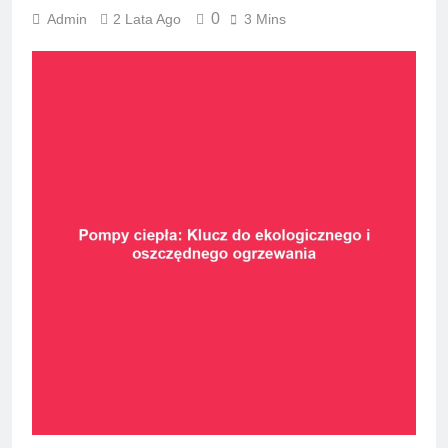
0
Admin
2 Lata Ago
3 Mins