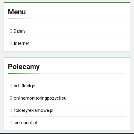
Menu
Działy
Internet
Polecamy
art-flock.pl
onlinemonitoringpozycji.eu
folderyreklamowe.pl
icomprint.pl