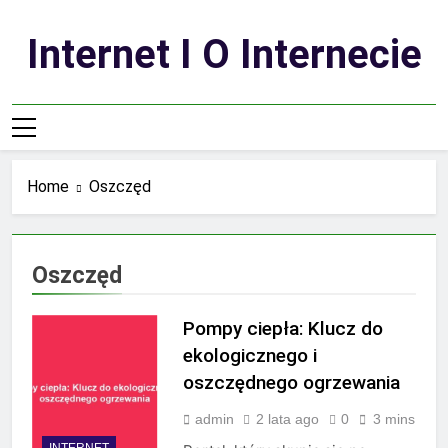
Skip
to
Internet I O Internecie
content
Home
Oszczęd
Oszczęd
Pompy ciepła: Klucz do
ekologicznego i
oszczędnego ogrzewania
admin
2 lata ago
0
3 mins
INTERNET