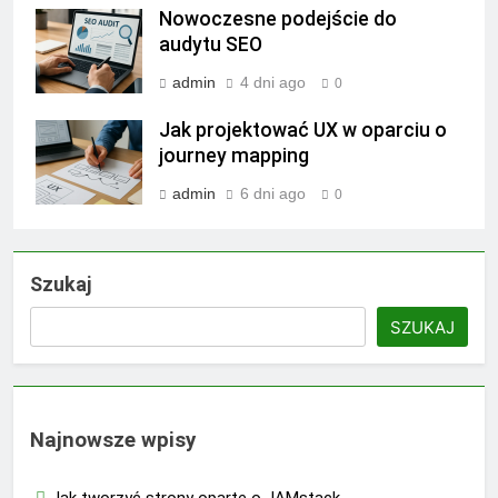
Nowoczesne podejście do
audytu SEO
admin
4 dni ago
0
Jak projektować UX w oparciu o
journey mapping
admin
6 dni ago
0
Szukaj
SZUKAJ
Najnowsze wpisy