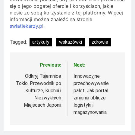
się o jego bogatej ofercie i korzyściach, jakie
niesie ze sobą korzystanie z tej platformy. Więcej
informacji można znaleźć na stronie
swiatlekarzy.pl
.
Tagged:
artykuły
wskazówki
zdrowie
Previous:
Next:
Nawigacja
wpisu
Odkryj Tajemnice
Innowacyjne
Tokio: Przewodnik po
przechowywanie
Kulturze, Kuchni i
palet: Jak portal
Niezwykłych
zmienia oblicze
Miejscach Japonii
logistyki i
magazynowania