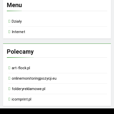
Menu
Działy
Internet
Polecamy
art-flock.pl
onlinemonitoringpozycji.eu
folderyreklamowe.pl
icomprint.pl