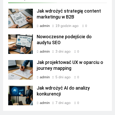
Jak wdrożyć strategię content
marketingu w B2B
admin
19 godzin ago
0
Nowoczesne podejście do
audytu SEO
admin
3 dni ago
0
Jak projektować UX w oparciu o
journey mapping
admin
5 dni ago
0
Jak wdrożyć AI do analizy
konkurencji
admin
7 dni ago
0