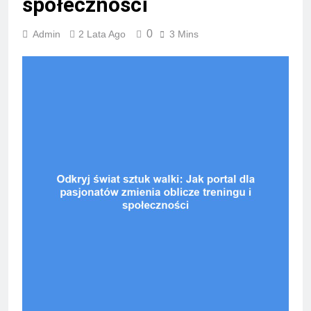
społeczności
0
Admin
2 Lata Ago
3 Mins