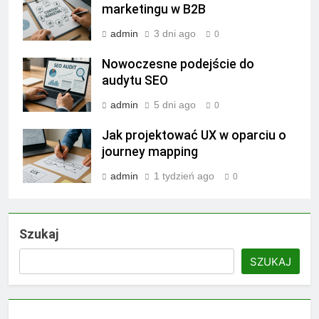
marketingu w B2B
admin
3 dni ago
0
Nowoczesne podejście do
audytu SEO
admin
5 dni ago
0
Jak projektować UX w oparciu o
journey mapping
admin
1 tydzień ago
0
Szukaj
SZUKAJ