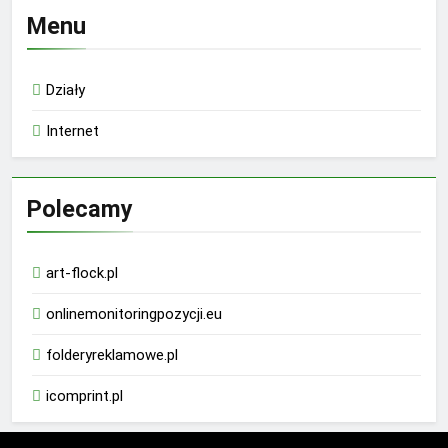
Menu
Działy
Internet
Polecamy
art-flock.pl
onlinemonitoringpozycji.eu
folderyreklamowe.pl
icomprint.pl