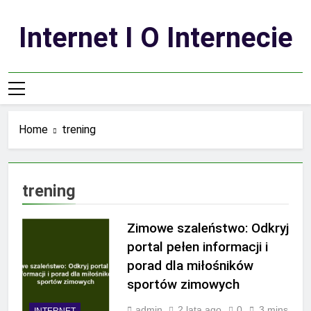
Skip
to
Internet I O Internecie
content
Home
trening
trening
Zimowe szaleństwo: Odkryj
portal pełen informacji i
porad dla miłośników
sportów zimowych
admin
2 lata ago
0
3 mins
INTERNET