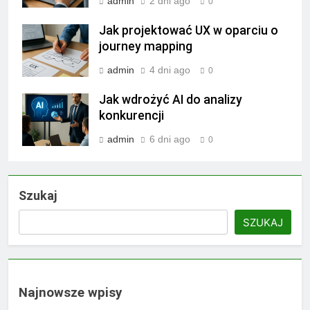
admin
2 dni ago
0
Jak projektować UX w oparciu o
journey mapping
admin
4 dni ago
0
Jak wdrożyć AI do analizy
konkurencji
admin
6 dni ago
0
Szukaj
SZUKAJ
Najnowsze wpisy