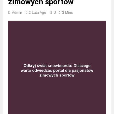
zimowych sportów
0
Admin
2 Lata Ago
3 Mins