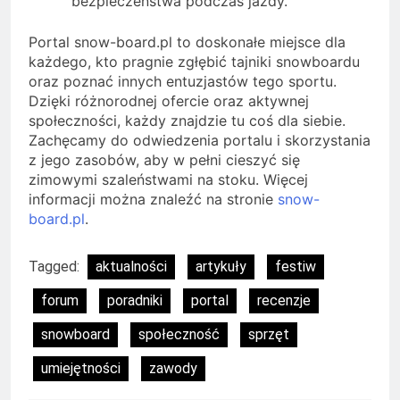
bezpieczeństwa podczas jazdy.
Portal snow-board.pl to doskonałe miejsce dla
każdego, kto pragnie zgłębić tajniki snowboardu
oraz poznać innych entuzjastów tego sportu.
Dzięki różnorodnej ofercie oraz aktywnej
społeczności, każdy znajdzie tu coś dla siebie.
Zachęcamy do odwiedzenia portalu i skorzystania
z jego zasobów, aby w pełni cieszyć się
zimowymi szaleństwami na stoku. Więcej
informacji można znaleźć na stronie
snow-
board.pl
.
Tagged:
aktualności
artykuły
festiw
forum
poradniki
portal
recenzje
snowboard
społeczność
sprzęt
umiejętności
zawody