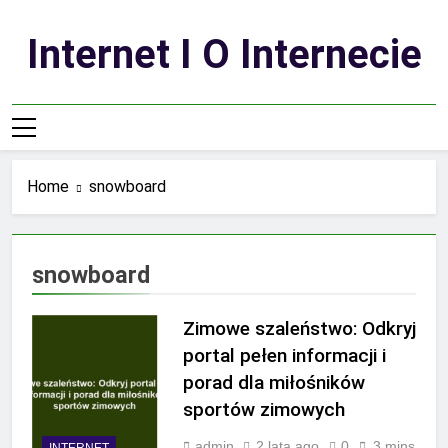
Skip
to
Internet I O Internecie
content
Home
snowboard
snowboard
Zimowe szaleństwo: Odkryj
portal pełen informacji i
porad dla miłośników
sportów zimowych
admin
2 lata ago
0
3 mins
INTERNET