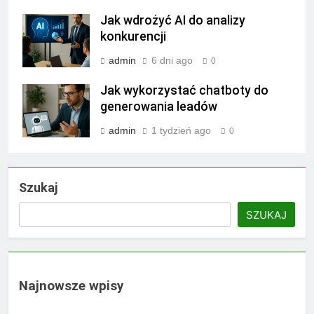
Jak wdrożyć AI do analizy
konkurencji
admin
6 dni ago
0
Jak wykorzystać chatboty do
generowania leadów
admin
1 tydzień ago
0
Szukaj
SZUKAJ
Najnowsze wpisy