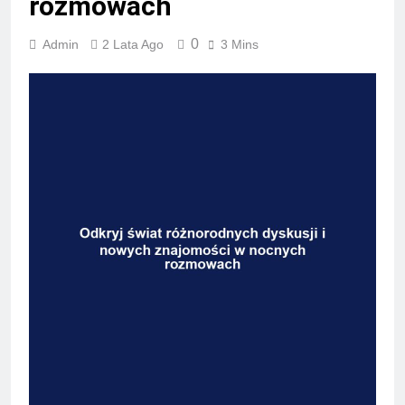
rozmowach
0
Admin
2 Lata Ago
3 Mins