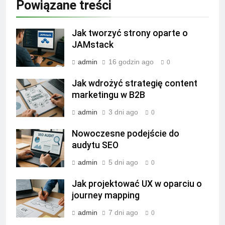
Powiązane treści
Jak tworzyć strony oparte o
JAMstack
admin
16 godzin ago
0
Jak wdrożyć strategię content
marketingu w B2B
admin
3 dni ago
0
Nowoczesne podejście do
audytu SEO
admin
5 dni ago
0
Jak projektować UX w oparciu o
journey mapping
admin
7 dni ago
0