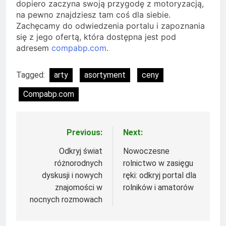
dopiero zaczyna swoją przygodę z motoryzacją,
na pewno znajdziesz tam coś dla siebie.
Zachęcamy do odwiedzenia portalu i zapoznania
się z jego ofertą, która dostępna jest pod
adresem
compabp.com
.
Tagged:
arty
asortyment
ceny
Compabp.com
Previous:
Next:
Nawigacja
wpisu
Odkryj świat
Nowoczesne
różnorodnych
rolnictwo w zasięgu
dyskusji i nowych
ręki: odkryj portal dla
znajomości w
rolników i amatorów
nocnych rozmowach