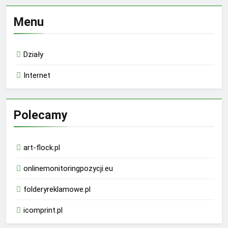
Menu
Działy
Internet
Polecamy
art-flock.pl
onlinemonitoringpozycji.eu
folderyreklamowe.pl
icomprint.pl