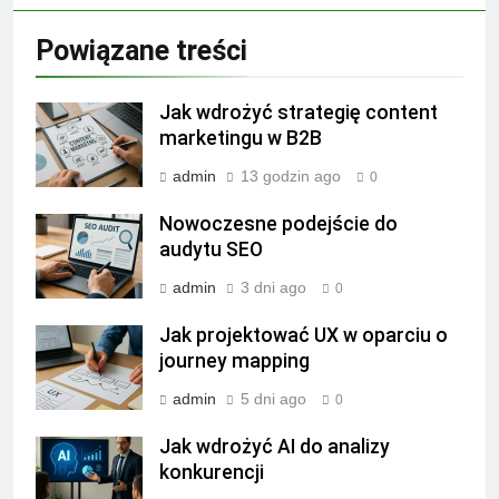
Powiązane treści
Jak wdrożyć strategię content
marketingu w B2B
admin
13 godzin ago
0
Nowoczesne podejście do
audytu SEO
admin
3 dni ago
0
Jak projektować UX w oparciu o
journey mapping
admin
5 dni ago
0
Jak wdrożyć AI do analizy
konkurencji