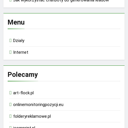
Jak wykorzystać chatboty do generowania leadów
Menu
Działy
Internet
Polecamy
art-flock.pl
onlinemonitoringpozycji.eu
folderyreklamowe.pl