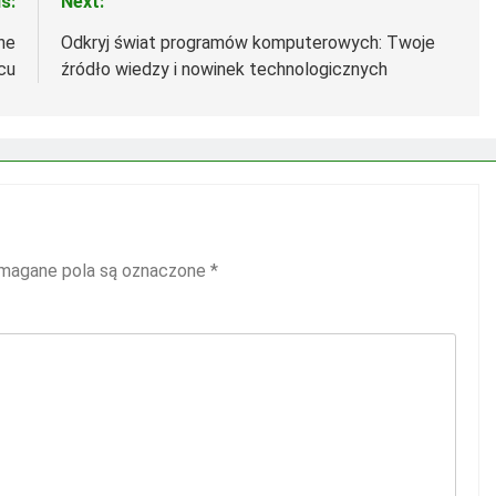
s:
Next:
rne
Odkryj świat programów komputerowych: Twoje
cu
źródło wiedzy i nowinek technologicznych
agane pola są oznaczone
*