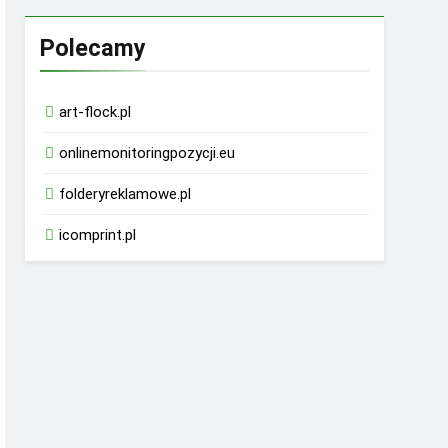
Polecamy
art-flock.pl
onlinemonitoringpozycji.eu
folderyreklamowe.pl
icomprint.pl