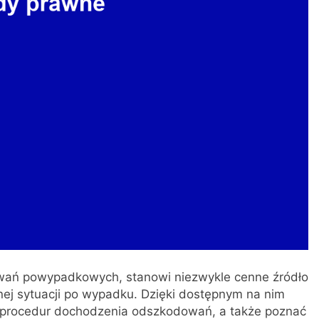
owań powypadkowych, stanowi niezwykle cenne źródło
udnej sytuacji po wypadku. Dzięki dostępnym na nim
 procedur dochodzenia odszkodowań, a także poznać