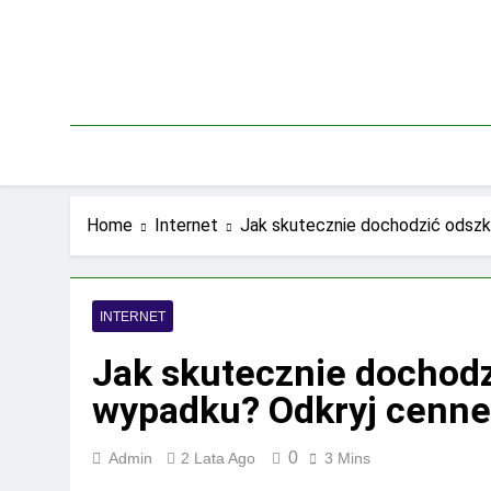
Skip
to
content
Home
Internet
Jak skutecznie dochodzić odsz
INTERNET
Jak skutecznie dochod
wypadku? Odkryj cenne
0
Admin
2 Lata Ago
3 Mins