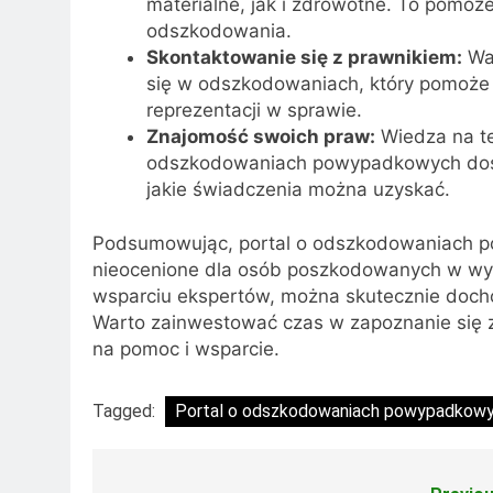
materialne, jak i zdrowotne. To pomoż
odszkodowania.
Skontaktowanie się z prawnikiem:
War
się w odszkodowaniach, który pomoż
reprezentacji w sprawie.
Znajomość swoich praw:
Wiedza na te
odszkodowaniach powypadkowych dosta
jakie świadczenia można uzyskać.
Podsumowując, portal o odszkodowaniach po
nieocenione dla osób poszkodowanych w wy
wsparciu ekspertów, można skutecznie doch
Warto zainwestować czas w zapoznanie się z
na pomoc i wsparcie.
Tagged:
Portal o odszkodowaniach powypadkow