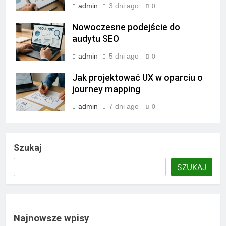
admin
3 dni ago
0
Nowoczesne podejście do
audytu SEO
admin
5 dni ago
0
Jak projektować UX w oparciu o
journey mapping
admin
7 dni ago
0
Szukaj
SZUKAJ
Najnowsze wpisy