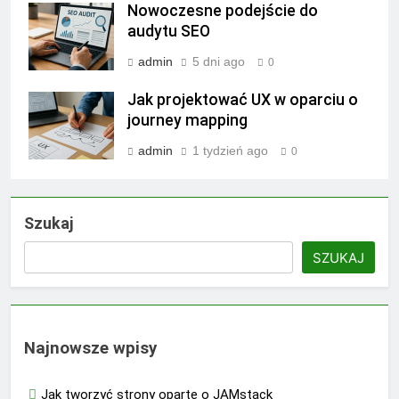
Nowoczesne podejście do
audytu SEO
admin
5 dni ago
0
Jak projektować UX w oparciu o
journey mapping
admin
1 tydzień ago
0
Szukaj
SZUKAJ
Najnowsze wpisy
Jak tworzyć strony oparte o JAMstack