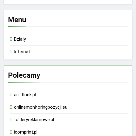
Menu
Działy
Internet
Polecamy
art-flock.pl
onlinemonitoringpozycji.eu
folderyreklamowe.pl
icomprint.pl