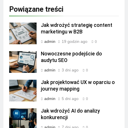
Powiązane treści
Jak wdrożyć strategię content
marketingu w B2B
admin
19 godzin ago
0
Nowoczesne podejście do
audytu SEO
admin
3 dni ago
0
Jak projektować UX w oparciu o
journey mapping
admin
5 dni ago
0
Jak wdrożyć AI do analizy
konkurencji
admin
7 dni ago
0