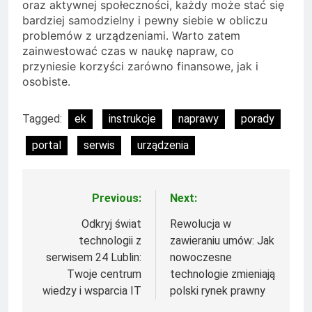
oraz aktywnej społeczności, każdy może stać się
bardziej samodzielny i pewny siebie w obliczu
problemów z urządzeniami. Warto zatem
zainwestować czas w naukę napraw, co
przyniesie korzyści zarówno finansowe, jak i
osobiste.
Tagged:
ek
instrukcje
naprawy
porady
portal
serwis
urządzenia
Previous:
Next:
Nawigacja
wpisu
Odkryj świat
Rewolucja w
technologii z
zawieraniu umów: Jak
serwisem 24 Lublin:
nowoczesne
Twoje centrum
technologie zmieniają
wiedzy i wsparcia IT
polski rynek prawny