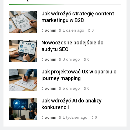
Jak wdrożyć strategię content
marketingu w B2B
admin
1 dzień ago
0
Nowoczesne podejście do
audytu SEO
admin
3 dni ago
0
Jak projektować UX w oparciu o
journey mapping
admin
5 dni ago
0
Jak wdrożyć AI do analizy
konkurencji
admin
1 tydzień ago
0