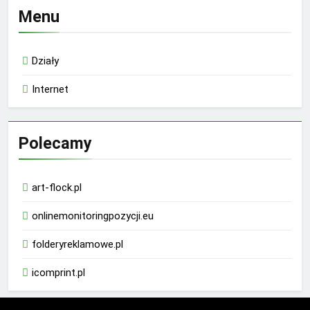
Menu
Działy
Internet
Polecamy
art-flock.pl
onlinemonitoringpozycji.eu
folderyreklamowe.pl
icomprint.pl