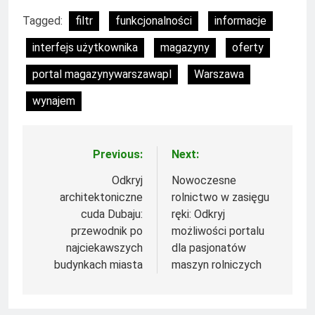
Tagged:
filtr
funkcjonalności
informacje
interfejs użytkownika
magazyny
oferty
portal magazynywarszawapl
Warszawa
wynajem
Previous:
Next:
Nawigacja
wpisu
Odkryj
Nowoczesne
architektoniczne
rolnictwo w zasięgu
cuda Dubaju:
ręki: Odkryj
przewodnik po
możliwości portalu
najciekawszych
dla pasjonatów
budynkach miasta
maszyn rolniczych