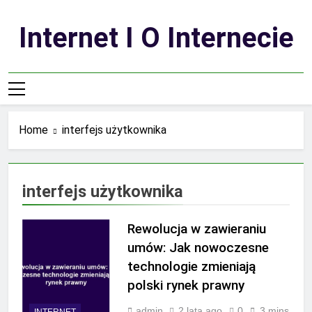
Skip
to
Internet I O Internecie
content
Home
interfejs użytkownika
interfejs użytkownika
Rewolucja w zawieraniu
umów: Jak nowoczesne
technologie zmieniają
polski rynek prawny
admin
2 lata ago
0
3 mins
INTERNET