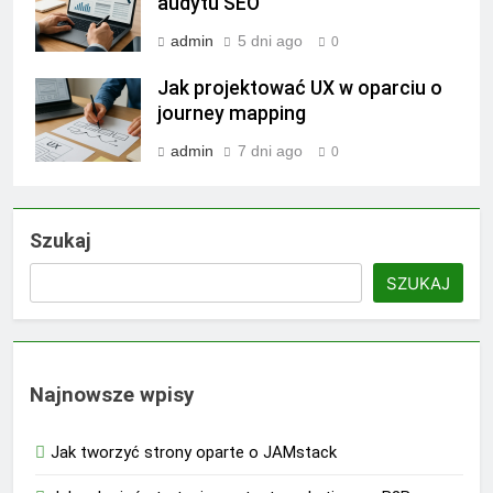
audytu SEO
admin
5 dni ago
0
Jak projektować UX w oparciu o
journey mapping
admin
7 dni ago
0
Szukaj
SZUKAJ
Najnowsze wpisy
Jak tworzyć strony oparte o JAMstack