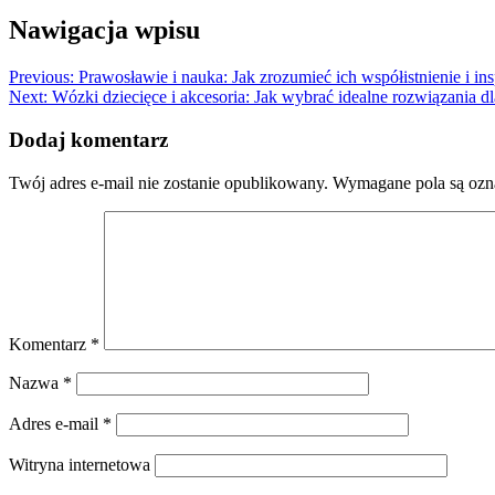
Nawigacja wpisu
Previous:
Prawosławie i nauka: Jak zrozumieć ich współistnienie i ins
Next:
Wózki dziecięce i akcesoria: Jak wybrać idealne rozwiązania 
Dodaj komentarz
Twój adres e-mail nie zostanie opublikowany.
Wymagane pola są oz
Komentarz
*
Nazwa
*
Adres e-mail
*
Witryna internetowa