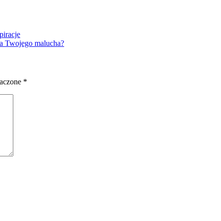
piracje
dla Twojego malucha?
naczone
*