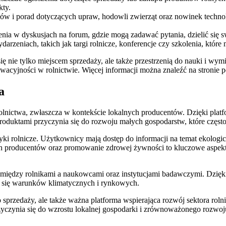
kty.
ułów i porad dotyczących upraw, hodowli zwierząt oraz nowinek tech
ia w dyskusjach na forum, gdzie mogą zadawać pytania, dzielić się s
rzeniach, takich jak targi rolnicze, konferencje czy szkolenia, które
e się nie tylko miejscem sprzedaży, ale także przestrzenią do nauki i
owacyjności w rolnictwie. Więcej informacji można znaleźć na stronie 
a
olnictwa, zwłaszcza w kontekście lokalnych producentów. Dzięki platf
oduktami przyczynia się do rozwoju małych gospodarstw, które często
ki rolnicze. Użytkownicy mają dostęp do informacji na temat ekologi
 producentów oraz promowanie zdrowej żywności to kluczowe aspekty
cy między rolnikami a naukowcami oraz instytucjami badawczymi. Dzię
h się warunków klimatycznych i rynkowych.
do sprzedaży, ale także ważna platforma wspierająca rozwój sektora r
czynia się do wzrostu lokalnej gospodarki i zrównoważonego rozwoju.