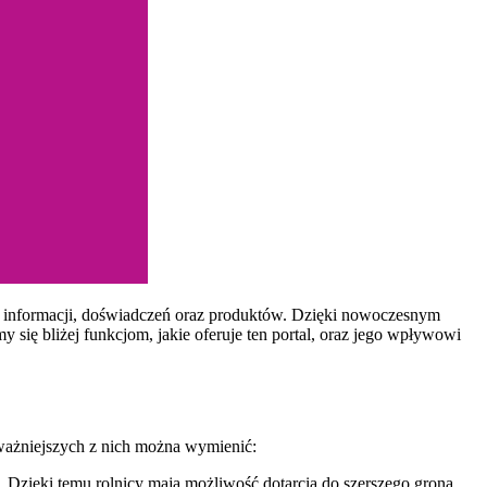
ny informacji, doświadczeń oraz produktów. Dzięki nowoczesnym
 się bliżej funkcjom, jakie oferuje ten portal, oraz jego wpływowi
ajważniejszych z nich można wymienić:
Dzięki temu rolnicy mają możliwość dotarcia do szerszego grona