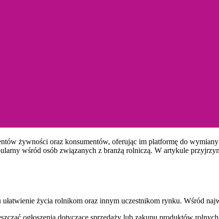
oducentów żywności oraz konsumentów, oferując im platformę do wymia
pularny wśród osób związanych z branżą rolniczą. W artykule przyjrzymy
celu ułatwienie życia rolnikom oraz innym uczestnikom rynku. Wśród n
czać ogłoszenia dotyczące sprzedaży lub zakupu produktów rolnych. 