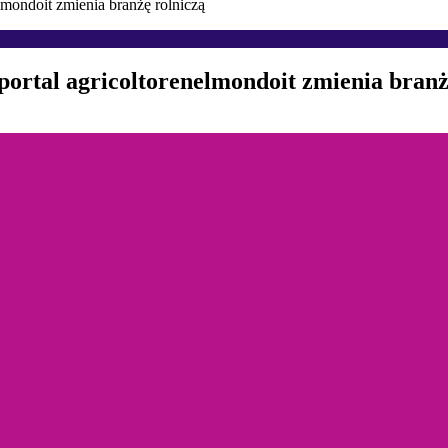
lmondoit zmienia branżę rolniczą
portal agricoltorenelmondoit zmienia branż