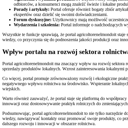
odbiorców, a konsumenci mogą znaleźć świeże i lokalne produ
Porady i artykuły:
Portal oferuje również bogaty zbiór artyk
ekspertów oraz dzielić się swoimi doświadczeniami.
Forum dyskusyjne:
Użytkownicy mają możliwość uczestniczen
Wydarzenia i szkolenia:
Portal informuje o nadchodzących wyda
Wszystkie te funkcje sprawiają, że portal agricoltorenelmondoit staj
wiedzy, co przyczynia się do podnoszenia jakości produkcji oraz inn
Wpływ portalu na rozwój sektora rolnictw
Portal agricoltorenelmondoit ma znaczący wpływ na rozwój sektora r
sprzedaży produktów lokalnych. Wzrost zainteresowania lokalnymi pr
Co więcej, portal promuje zrównoważony rozwój i ekologiczne prakty
negatywnego wpływu rolnictwa na środowisko. Wspieranie lokalnych
wiejskich.
Warto również zauważyć, że portal staje się platformą do współpra
innowacji oraz dostosowywanie praktyk rolniczych do zmieniającyc
Podsumowując, portal agricoltorenelmondoit to nie tylko narzędzie 
wiedzy, nawiązywać kontakty oraz promować swoje produkty, co przy
dalszego rozwoju i innowacji w obszarze rolnictwa.