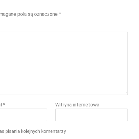
agane pola są oznaczone
*
il
*
Witryna internetowa
s pisania kolejnych komentarzy.