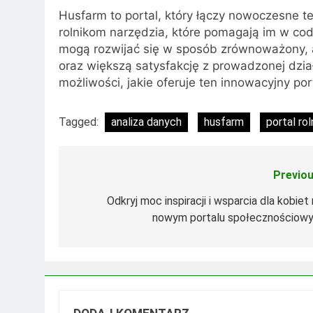
Husfarm to portal, który łączy nowoczesne te
rolnikom narzędzia, które pomagają im w co
mogą rozwijać się w sposób zrównoważony, a
oraz większą satysfakcję z prowadzonej dzi
możliwości, jakie oferuje ten innowacyjny port
Tagged:
analiza danych
husfarm
portal rol
Previou
Nawigacja
wpisu
Odkryj moc inspiracji i wsparcia dla kobiet
nowym portalu społecznościow