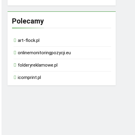
Polecamy
art-flock.pl
onlinemonitoringpozycji.eu
folderyreklamowe.pl
icomprint.pl