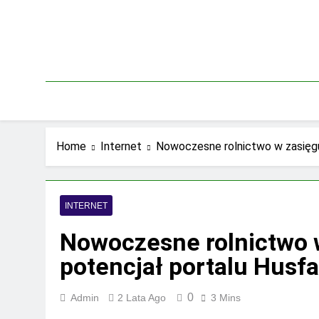
Skip
to
content
Home
Internet
Nowoczesne rolnictwo w zasięgu 
INTERNET
Nowoczesne rolnictwo w
potencjał portalu Husf
0
Admin
2 Lata Ago
3 Mins