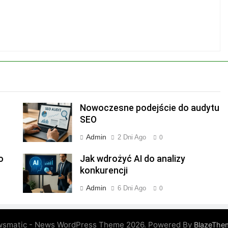
Nowoczesne podejście do audytu
SEO
Admin
2 Dni Ago
0
o
Jak wdrożyć AI do analizy
konkurencji
Admin
6 Dni Ago
0
smatic - News WordPress Theme 2026. Powered By
BlazeThe