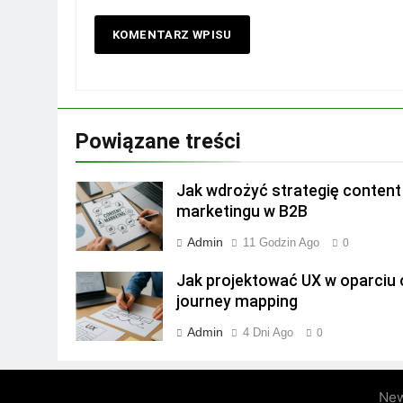
Powiązane treści
Jak wdrożyć strategię content
marketingu w B2B
Admin
11 Godzin Ago
0
Jak projektować UX w oparciu 
journey mapping
Admin
4 Dni Ago
0
New