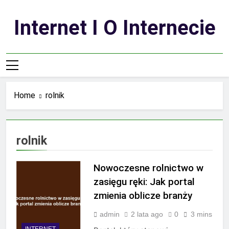
Skip
to
Internet I O Internecie
content
Home
rolnik
rolnik
Nowoczesne rolnictwo w
zasięgu ręki: Jak portal
zmienia oblicze branży
admin
2 lata ago
0
3 mins
INTERNET