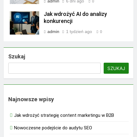
admin
6 dni ago
0
Jak wdrożyć AI do analizy
konkurencji
admin
1 tydzień ago
0
Szukaj
SZUKAJ
Najnowsze wpisy
Jak wdrożyć strategię content marketingu w B2B
Nowoczesne podejście do audytu SEO