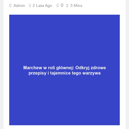
0
Admin
2 Lata Ago
3 Mins