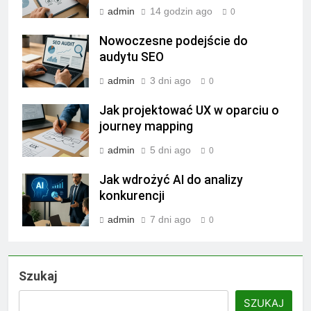
admin
14 godzin ago
0
Nowoczesne podejście do
audytu SEO
admin
3 dni ago
0
Jak projektować UX w oparciu o
journey mapping
admin
5 dni ago
0
Jak wdrożyć AI do analizy
konkurencji
admin
7 dni ago
0
Szukaj
SZUKAJ