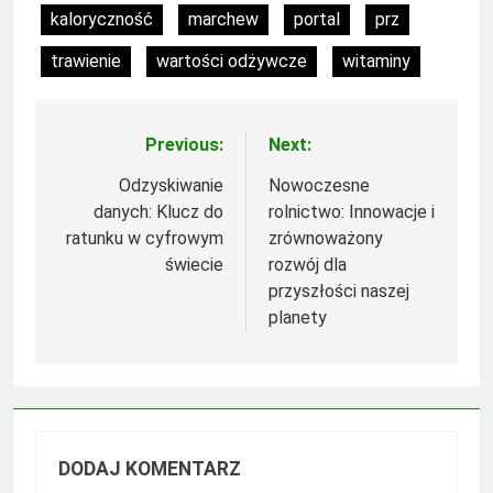
kaloryczność
marchew
portal
prz
trawienie
wartości odżywcze
witaminy
Previous:
Next:
Nawigacja
wpisu
Odzyskiwanie
Nowoczesne
danych: Klucz do
rolnictwo: Innowacje i
ratunku w cyfrowym
zrównoważony
świecie
rozwój dla
przyszłości naszej
planety
DODAJ KOMENTARZ