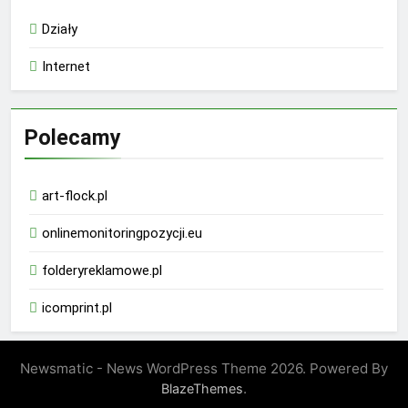
Działy
Internet
Polecamy
art-flock.pl
onlinemonitoringpozycji.eu
folderyreklamowe.pl
icomprint.pl
Newsmatic - News WordPress Theme 2026. Powered By
.
BlazeThemes