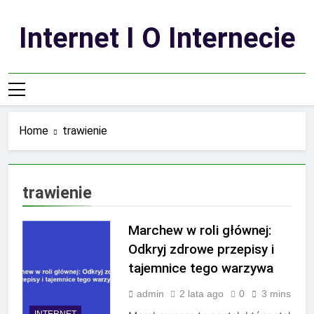
Skip
to
Internet I O Internecie
content
Home
trawienie
trawienie
Marchew w roli głównej:
Odkryj zdrowe przepisy i
tajemnice tego warzywa
admin
2 lata ago
0
3 mins
INTERNET