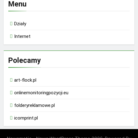
Menu
Działy
Internet
Polecamy
art-flock.pl
onlinemonitoringpozycji.eu
folderyreklamowe.pl
icomprint.pl