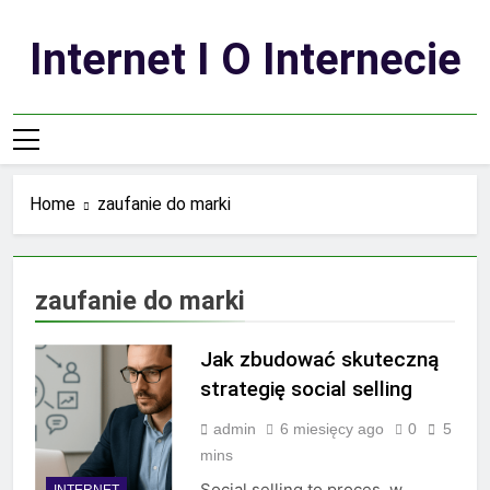
Skip
to
Internet I O Internecie
content
Home
zaufanie do marki
zaufanie do marki
Jak zbudować skuteczną
strategię social selling
admin
6 miesięcy ago
0
5
mins
Social selling to proces, w
INTERNET