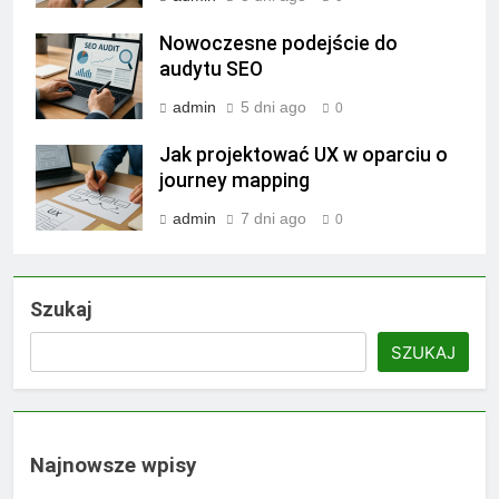
Nowoczesne podejście do
audytu SEO
admin
5 dni ago
0
Jak projektować UX w oparciu o
journey mapping
admin
7 dni ago
0
Szukaj
SZUKAJ
Najnowsze wpisy