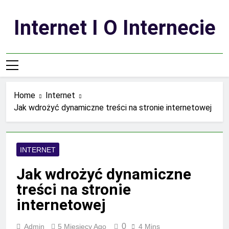
Skip
to
Internet I O Internecie
content
Home
Internet
Jak wdrożyć dynamiczne treści na stronie internetowej
INTERNET
Jak wdrożyć dynamiczne
treści na stronie
internetowej
0
Admin
5 Miesięcy Ago
4 Mins