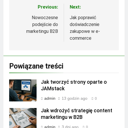
Previous:
Next:
Nawigacja
wpisu
Nowoczesne
Jak poprawić
podejście do
doświadczenie
marketingu B2B
zakupowe w e-
commerce
Powiązane treści
Jak tworzyć strony oparte o
JAMstack
admin
13 godzin ago
0
Jak wdrożyć strategię content
marketingu w B2B
admin
3 dni ago
0