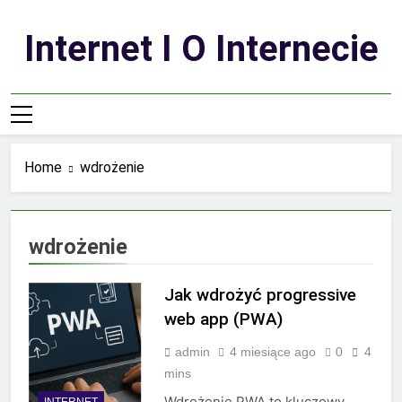
Skip
to
Internet I O Internecie
content
Home
wdrożenie
wdrożenie
Jak wdrożyć progressive
web app (PWA)
admin
4 miesiące ago
0
4
mins
Wdrożenie PWA to kluczowy
INTERNET