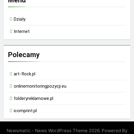
Działy
Internet
Polecamy
art-flock.pl
onlinemonitoringpozycji.eu
folderyreklamowe.pl
icomprint.pl
Newsmatic - News WordPress Theme 2026. Powered By