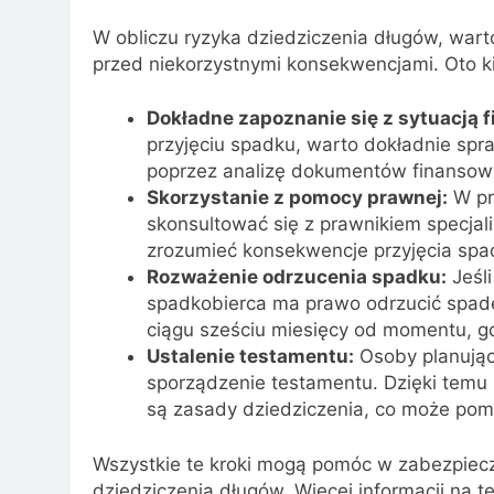
W obliczu ryzyka dziedziczenia długów, wart
przed niekorzystnymi konsekwencjami. Oto k
Dokładne zapoznanie się z sytuacją 
przyjęciu spadku, warto dokładnie spra
poprzez analizę dokumentów finansowyc
Skorzystanie z pomocy prawnej:
W pr
skonsultować się z prawnikiem specja
zrozumieć konsekwencje przyjęcia spadk
Rozważenie odrzucenia spadku:
Jeśli
spadkobierca ma prawo odrzucić spade
ciągu sześciu miesięcy od momentu, gd
Ustalenie testamentu:
Osoby planując
sporządzenie testamentu. Dzięki temu m
są zasady dziedziczenia, co może pom
Wszystkie te kroki mogą pomóc w zabezpiecz
dziedziczenia długów. Więcej informacji na