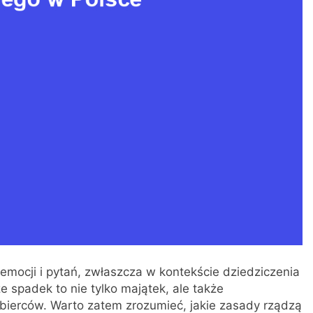
emocji i pytań, zwłaszcza w kontekście dziedziczenia
e spadek to nie tylko majątek, ale także
bierców. Warto zatem zrozumieć, jakie zasady rządzą