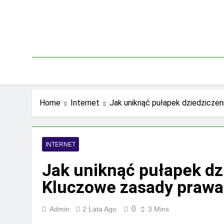
Skip
to
content
Home
Internet
Jak uniknąć pułapek dziedzicz
INTERNET
Jak uniknąć pułapek dz
Kluczowe zasady prawa
0
Admin
2 Lata Ago
3 Mins