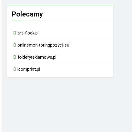
Polecamy
art-flock.pl
onlinemonitoringpozycji.eu
folderyreklamowe.pl
icomprint.pl