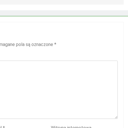
agane pola są oznaczone
*
il
*
Witryna internetowa