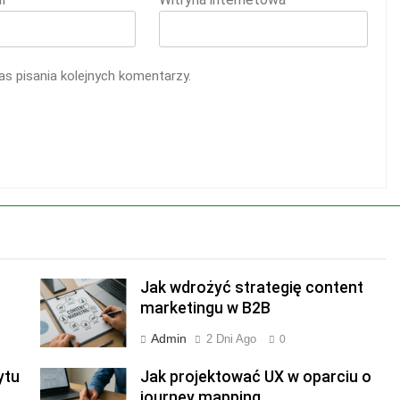
s pisania kolejnych komentarzy.
Jak wdrożyć strategię content
marketingu w B2B
Admin
2 Dni Ago
0
ytu
Jak projektować UX w oparciu o
journey mapping