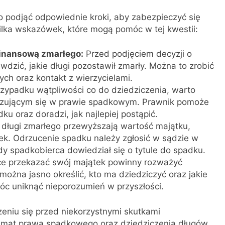
o podjąć odpowiednie kroki, aby zabezpieczyć się
ilka wskazówek, które mogą pomóc w tej kwestii:
finansową zmarłego:
Przed podjęciem decyzji o
wdzić, jakie długi pozostawił zmarły. Można to zrobić
h oraz kontakt z wierzycielami.
zypadku wątpliwości co do dziedziczenia, warto
lizującym się w prawie spadkowym. Prawnik pomoże
u oraz doradzi, jak najlepiej postąpić.
 długi zmarłego przewyższają wartość majątku,
k. Odrzucenie spadku należy zgłosić w sądzie w
y spadkobierca dowiedział się o tytule do spadku.
e przekazać swój majątek powinny rozważyć
ożna jasno określić, kto ma dziedziczyć oraz jakie
óc uniknąć nieporozumień w przyszłości.
eniu się przed niekorzystnymi skutkami
 temat prawa spadkowego oraz dziedziczenia długów