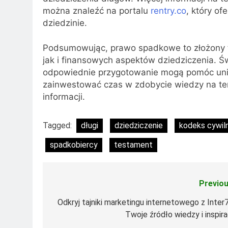
można znaleźć na portalu
rentry.co
, który of
dziedzinie.
Podsumowując, prawo spadkowe to złożony 
jak i finansowych aspektów dziedziczenia. 
odpowiednie przygotowanie mogą pomóc unik
zainwestować czas w zdobycie wiedzy na ten
informacji.
Tagged:
długi
dziedziczenie
kodeks cywil
spadkobiercy
testament
Previou
Nawigacja
wpisu
Odkryj tajniki marketingu internetowego z Inter7
Twoje źródło wiedzy i inspira