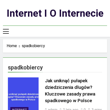
Skip
to
Internet I O Internecie
content
Home
spadkobiercy
spadkobiercy
Jak uniknąć pułapek
dziedziczenia długów?
Kluczowe zasady prawa
spadkowego w Polsce
admin
2 lata ago
0
3 mins
INTERNET