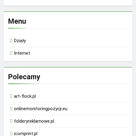
Menu
Działy
Internet
Polecamy
art-flock.pl
onlinemonitoringpozycji.eu
folderyreklamowe.pl
icomprint.pl