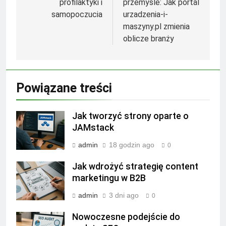
profilaktyki i
przemyśle: Jak portal
samopoczucia
urzadzenia-i-
maszyny.pl zmienia
oblicze branży
Powiązane treści
Jak tworzyć strony oparte o
JAMstack
admin
18 godzin ago
0
Jak wdrożyć strategię content
marketingu w B2B
admin
3 dni ago
0
Nowoczesne podejście do