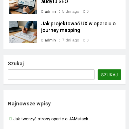
audytu SEO
admin
5 dni ago
0
Jak projektować UX w oparciu o
journey mapping
admin
7 dni ago
0
Szukaj
SZUKAJ
Najnowsze wpisy
Jak tworzyć strony oparte o JAMstack