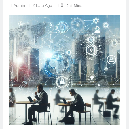
0
Admin
2 Lata Ago
5 Mins