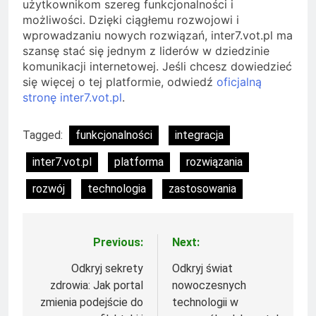
użytkownikom szereg funkcjonalności i
możliwości. Dzięki ciągłemu rozwojowi i
wprowadzaniu nowych rozwiązań, inter7.vot.pl ma
szansę stać się jednym z liderów w dziedzinie
komunikacji internetowej. Jeśli chcesz dowiedzieć
się więcej o tej platformie, odwiedź
oficjalną
stronę inter7.vot.pl
.
Tagged:
funkcjonalności
integracja
inter7.vot.pl
platforma
rozwiązania
rozwój
technologia
zastosowania
Previous:
Next:
Nawigacja
wpisu
Odkryj sekrety
Odkryj świat
zdrowia: Jak portal
nowoczesnych
zmienia podejście do
technologii w