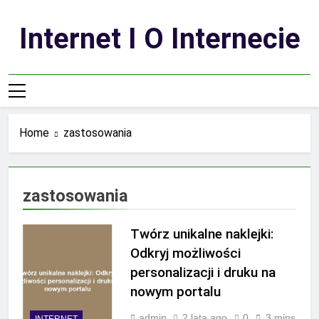
Skip
to
Internet I O Internecie
content
Home
zastosowania
zastosowania
Twórz unikalne naklejki:
Odkryj możliwości
personalizacji i druku na
nowym portalu
admin
2 lata ago
0
3 mins
INTERNET