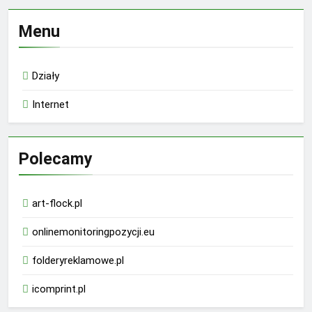
Menu
Działy
Internet
Polecamy
art-flock.pl
onlinemonitoringpozycji.eu
folderyreklamowe.pl
icomprint.pl