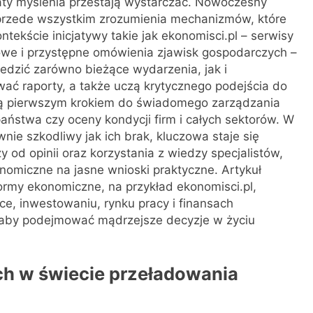
maty myślenia przestają wystarczać. Nowoczesny
le przede wszystkim zrozumienia mechanizmów, które
tekście inicjatywy takie jak ekonomisci.pl – serwisy
owe i przystępne omówienia zjawisk gospodarczych –
ledzić zarówno bieżące wydarzenia, jak i
ać raporty, a także uczą krytycznego podejścia do
są pierwszym krokiem do świadomego zarządzania
państwa czy oceny kondycji firm i całych sektorów. W
nie szkodliwy jak ich brak, kluczowa staje się
zy od opinii oraz korzystania z wiedzy specjalistów,
onomiczne na jasne wnioski praktyczne. Artykuł
ormy ekonomiczne, na przykład ekonomisci.pl,
ce, inwestowaniu, rynku pracy i finansach
ć, aby podejmować mądrzejsze decyzje w życiu
h w świecie przeładowania