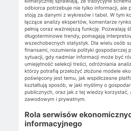
klimatycznej sprawiają, że tradycyjne sche
odbiorca potrzebuje nie tylko informacji, a
stoją za danymi z wykresów i tabel. W tym kon
łączące analizy ekspertów, komentarze rynk
pełnią coraz ważniejszą funkcję. Pozwalają ś
długoterminowe trendy, pomagają interpretow
wszechobecnych statystyk. Dla wielu osób 
finansami, rozumienia polityki gospodarczej 
sytuacji, gdy nadmiar informacji może być rów
umiejętność selekcji treści, odróżniania anali
którzy potrafią przełożyć złożone modele ek
poświęcony jest temu, jak współczesne platf
kształtują sposób, w jaki myślimy o gospodar
publicznych, oraz jak z tej wiedzy korzysta
zawodowym i prywatnym.
Rola serwisów ekonomicznyc
informacyjnego