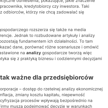
aktyczne odniesienia, pokazujące, jakie znaczenie
pracownika, kredytobiorcy czy inwestora. Taki
ez odbiorców, którzy nie chcą zadowalać się
gospodarczego rozszerza się także na media
rencje. Jednak to rozbudowane artykuły i analizy
ozostają fundamentem ich działalności. To tam
okazać dane, porównać różne scenariusze i omówić
nastawione na
analizy
gospodarcze tworzą więc
otyka się z praktyką biznesu i codziennymi decyzjami
 tak ważne dla przedsiębiorców
orporacje – dostęp do rzetelnej analizy ekonomicznej
flacja, zmiany kosztu kapitału, niepewność
y cyfryzacja procesów wpływają bezpośrednio na
ia. Firmy muszą podejmować decyzje w warunkach