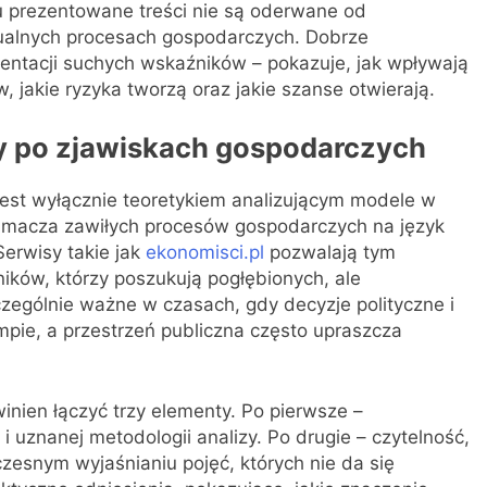
mu prezentowane treści nie są oderwane od
ktualnych procesach gospodarczych. Dobrze
zentacji suchych wskaźników – pokazuje, jak wpływają
 jakie ryzyka tworzą oraz jakie szanse otwierają.
y po zjawiskach gospodarczych
est wyłącznie teoretykiem analizującym modele w
 tłumacza zawiłych procesów gospodarczych na język
Serwisy takie jak
ekonomisci.pl
pozwalają tym
ników, którzy poszukują pogłębionych, ale
zególnie ważne w czasach, gdy decyzje polityczne i
ie, a przestrzeń publiczna często upraszcza
nien łączyć trzy elementy. Po pierwsze –
 uznanej metodologii analizy. Po drugie – czytelność,
zesnym wyjaśnianiu pojęć, których nie da się