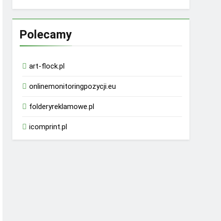
Polecamy
art-flock.pl
onlinemonitoringpozycji.eu
folderyreklamowe.pl
icomprint.pl