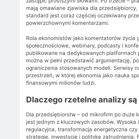
zastąpić prostszymi słowami. Po trzecie – pr
mają omawiane zjawiska dla przedsiębiorcy, 
standard jest coraz częściej oczekiwany prz
powierzchownymi komentarzami.
Rola ekonomistów jako komentatorów życia 
społecznościowe, webinary, podcasty i konfe
publikowane na dedykowanych platformach p
można w pełni przedstawić argumentację, p
ograniczenia stosowanych modeli. Serwisy 
przestrzeń, w której ekonomia jako nauka sp
finansowymi milionów ludzi.
Dlaczego rzetelne analizy są
Dla przedsiębiorstw – od mikrofirm po duże k
jest jednym z kluczowych zasobów. Wysoka in
regulacyjna, transformacja energetyczna cz
strategię, inwestycje i politykę zatrudnien