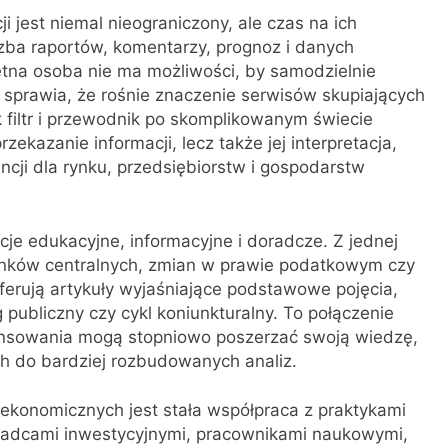
i jest niemal nieograniczony, ale czas na ich
czba raportów, komentarzy, prognoz i danych
iętna osoba nie ma możliwości, by samodzielnie
 sprawia, że rośnie znaczenie serwisów skupiających
ak filtr i przewodnik po skomplikowanym świecie
zekazanie informacji, lecz także jej interpretacja,
cji dla rynku, przedsiębiorstw i gospodarstw
je edukacyjne, informacyjne i doradcze. Z jednej
anków centralnych, zmian w prawie podatkowym czy
ferują artykuły wyjaśniające podstawowe pojęcia,
g publiczny czy cykl koniunkturalny. To połączenie
ansowania mogą stopniowo poszerzać swoją wiedzę,
 do bardziej rozbudowanych analiz.
ekonomicznych jest stała współpraca z praktykami
doradcami inwestycyjnymi, pracownikami naukowymi,