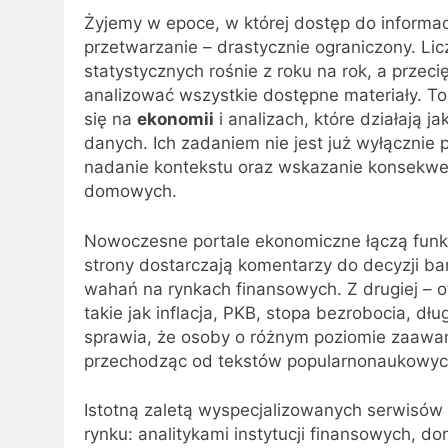
Żyjemy w epoce, w której dostęp do informacj
przetwarzanie – drastycznie ograniczony. Li
statystycznych rośnie z roku na rok, a przec
analizować wszystkie dostępne materiały. To
się na
ekonomii
i analizach, które działają j
danych. Ich zadaniem nie jest już wyłącznie pr
nadanie kontekstu oraz wskazanie konsekwen
domowych.
Nowoczesne portale ekonomiczne łączą funkc
strony dostarczają komentarzy do decyzji b
wahań na rynkach finansowych. Z drugiej – o
takie jak inflacja, PKB, stopa bezrobocia, dłu
sprawia, że osoby o różnym poziomie zaaw
przechodząc od tekstów popularnonaukowych
Istotną zaletą wyspecjalizowanych serwisów 
rynku: analitykami instytucji finansowych, 