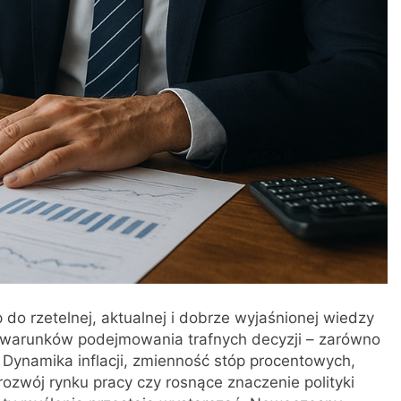
do rzetelnej, aktualnej i dobrze wyjaśnionej wiedzy
h warunków podejmowania trafnych decyzji – zarówno
 Dynamika inflacji, zmienność stóp procentowych,
rozwój rynku pracy czy rosnące znaczenie polityki