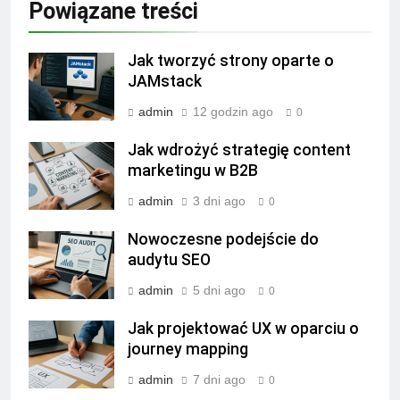
Powiązane treści
Jak tworzyć strony oparte o
JAMstack
admin
12 godzin ago
0
Jak wdrożyć strategię content
marketingu w B2B
admin
3 dni ago
0
Nowoczesne podejście do
audytu SEO
admin
5 dni ago
0
Jak projektować UX w oparciu o
journey mapping
admin
7 dni ago
0