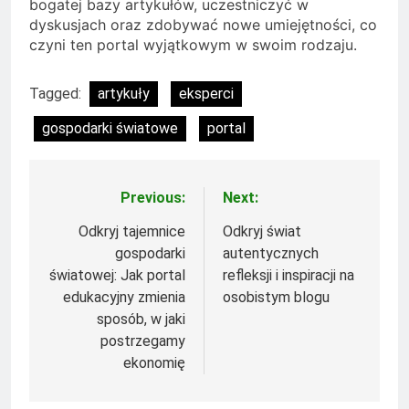
bogatej bazy artykułów, uczestniczyć w
dyskusjach oraz zdobywać nowe umiejętności, co
czyni ten portal wyjątkowym w swoim rodzaju.
Tagged:
artykuły
eksperci
gospodarki światowe
portal
Previous:
Next:
Nawigacja
wpisu
Odkryj tajemnice
Odkryj świat
gospodarki
autentycznych
światowej: Jak portal
refleksji i inspiracji na
edukacyjny zmienia
osobistym blogu
sposób, w jaki
postrzegamy
ekonomię