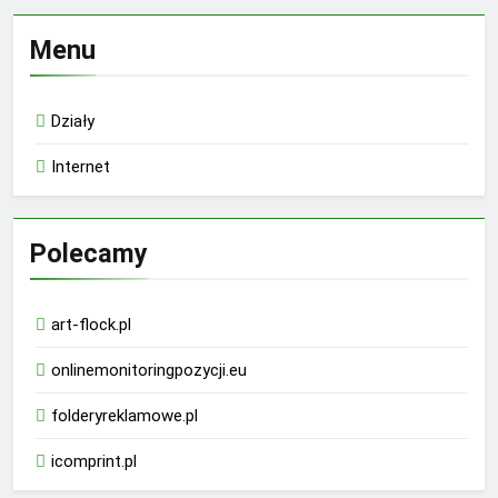
Menu
Działy
Internet
Polecamy
art-flock.pl
onlinemonitoringpozycji.eu
folderyreklamowe.pl
icomprint.pl