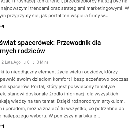
ryzacji i rosnącej konkurencji, przedsiębiorcy muszą być na
 najnowszymi trendami oraz strategiami marketingowymi. W
tym przyjrzymy się, jak portal ten wspiera firmy w…
cej
 świat spacerówek: Przewodnik dla
mych rodziców
2 Lata Ago
0
3 Mins
i to nieodłączny element życia wielu rodziców, którzy
apewnić swoim dzieciom komfort i bezpieczeństwo podczas
ch spacerów. Portal, który jest poświęcony tematyce
k, stanowi doskonałe źródło informacji dla wszystkich,
ukają wiedzy na ten temat. Dzięki różnorodnym artykułom,
 i poradom, można znaleźć tu wszystko, co potrzebne do
a najlepszego wyboru. W poniższym artykule…
cej