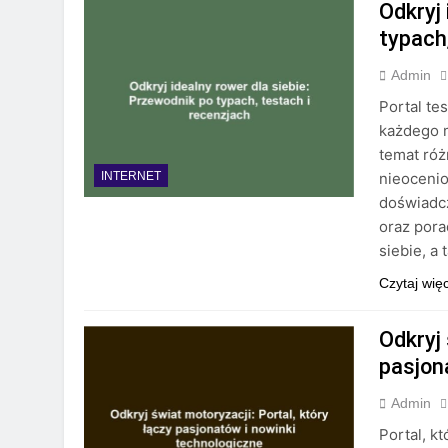
Odkryj 
typach
Admin
Portal te
każdego m
temat róż
nieocenio
INTERNET
doświadcz
oraz pora
siebie, a
Czytaj wię
Odkryj 
pasjon
Admin
Portal, k