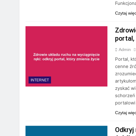
Funkcjona
Czytaj wię
Zdrowie
portal,
Admin
Portal, k
cenne źró
zrozumieć
artykuło
INTERNET
zyskać wi
schorzeń 
portalowi
Czytaj wię
Odkryj