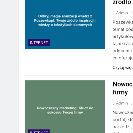
źródło 
Admin
Poszewkap
temat pos
artykułów
tajniki a
INTERNET
odmienić 
co oferuj
Czytaj wię
Nowocz
firmy
Admin
Nowoczesn
portal, k
narzędzi,