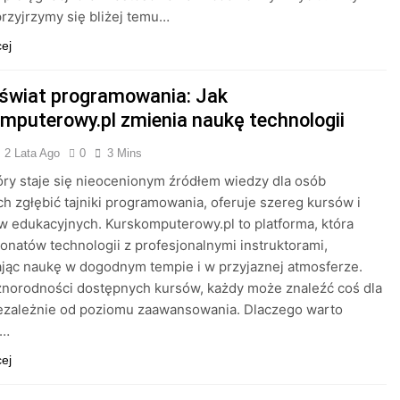
przyjrzymy się bliżej temu…
cej
 świat programowania: Jak
mputerowy.pl zmienia naukę technologii
2 Lata Ago
0
3 Mins
tóry staje się nieocenionym źródłem wiedzy dla osób
h zgłębić tajniki programowania, oferuje szereg kursów i
w edukacyjnych. Kurskomputerowy.pl to platforma, która
jonatów technologii z profesjonalnymi instruktorami,
jąc naukę w dogodnym tempie i w przyjaznej atmosferze.
żnorodności dostępnych kursów, każdy może znaleźć coś dla
iezależnie od poziomu zaawansowania. Dlaczego warto
ć…
cej