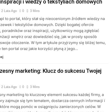
inspiracji i wiedzy o tekstyliach domowych
2 Lata Ago
0
3 Mins
l to portal, który stał się nieocenionym źródłem wiedzy na
zewek i tekstyliów domowych. Dzięki bogatej ofercie
, poradników oraz inspiracji, użytkownicy mogą zgłębiać
ranżacji wnętrz oraz dowiedzieć się, jak w prosty sposób
swoje otoczenie. W tym artykule przyjrzymy się bliżej temu,
e ten portal oraz jakie korzyści płyną z jego…
cej
esny marketing: Klucz do sukcesu Twojej
2 Lata Ago
0
3 Mins
y marketing to kluczowy element sukcesu każdej firmy, a
tóry zajmuje się tym tematem, dostarcza cennych informacji i
 które mogą pomóc w osiągnięciu zamierzonych celów. W