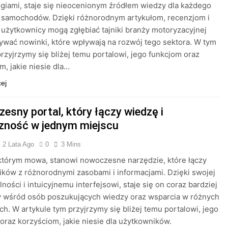
ogiami, staje się nieocenionym źródłem wiedzy dla każdego
a samochodów. Dzięki różnorodnym artykułom, recenzjom i
 użytkownicy mogą zgłębiać tajniki branży motoryzacyjnej
ywać nowinki, które wpływają na rozwój tego sektora. W tym
przyjrzymy się bliżej temu portalowi, jego funkcjom oraz
m, jakie niesie dla…
cej
esny portal, który łączy wiedzę i
zność w jednym miejscu
2 Lata Ago
0
3 Mins
 którym mowa, stanowi nowoczesne narzędzie, które łączy
ków z różnorodnymi zasobami i informacjami. Dzięki swojej
lności i intuicyjnemu interfejsowi, staje się on coraz bardziej
y wśród osób poszukujących wiedzy oraz wsparcia w różnych
ch. W artykule tym przyjrzymy się bliżej temu portalowi, jego
oraz korzyściom, jakie niesie dla użytkowników.