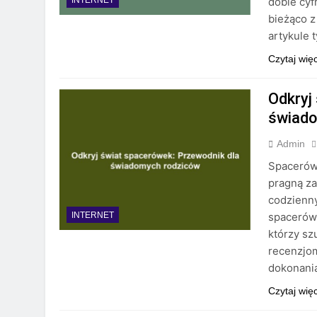
dobie cyf
INTERNET
bieżąco z
artykule 
Czytaj wię
Odkryj
świado
Admin
Spacerówk
pragną z
codzienny
spacerówe
INTERNET
którzy sz
recenzjom
dokonani
Czytaj wię