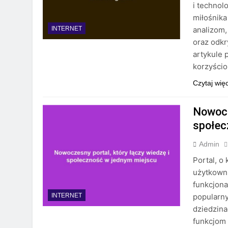
i technol
miłośnik
analizom,
INTERNET
oraz odkr
artykule 
korzyścio
Czytaj wię
Nowocz
społec
Admin
Portal, o
użytkowni
funkcjona
popularn
INTERNET
dziedzina
funkcjom 