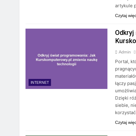
artykule 
Czytaj wię
Odkryj
Kursko
Admin
Portal, k
pragnącyc
materiałó
łączy pas
INTERNET
umożliwia
Dzięki ró
siebie, n
korzysta
Czytaj wię