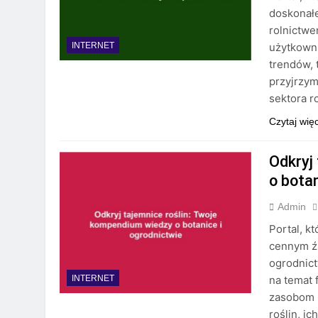
doskonał
rolnictwe
użytkown
INTERNET
trendów, 
przyjrzym
sektora 
Czytaj wię
Odkryj
o botan
Admin
Portal, k
cennym źr
ogrodnic
na temat 
INTERNET
zasobom m
roślin, i