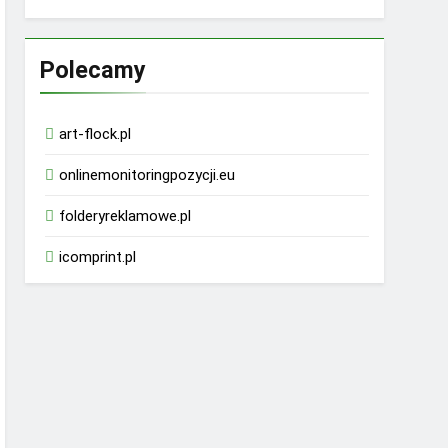
Polecamy
art-flock.pl
onlinemonitoringpozycji.eu
folderyreklamowe.pl
icomprint.pl