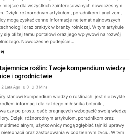
e miejsce dla wszystkich zainteresowanych nowoczesnym
m. Dzięki różnorodnym artykułom, poradnikom i analizom,
icy mogą zyskać cenne informacje na temat najnowszych
technologii oraz praktyk w branży rolniczej. W tym artykule
y się bliżej temu portalowi oraz jego wpływowi na rozwój
rolniczego. Nowoczesne podejście…
cej
 tajemnice roślin: Twoje kompendium wiedzy
ice i ogrodnictwie
2 Lata Ago
0
3 Mins
tóry stanowi kompendium wiedzy o roślinach, jest niezwykle
ódłem informacji dla każdego miłośnika botaniki,
twa czy po prostu osób pragnących wzbogacić swoją wiedzę
flory. Dzięki różnorodnym artykułom, poradnikom oraz
ultimedialnym, użytkownicy mogą zgłębiać tajniki uprawy
ch pielęgnacji oraz zastosowania w codziennym życiu. W tym