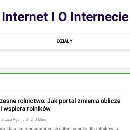
Internet I O Internecie
DZIAŁY
esne rolnictwo: Jak portal zmienia oblicze
i wspiera rolników
2 Lata Ago
0
3 Mins
tóry staje się nieocenionym źródłem wiedzy dla rolników, to