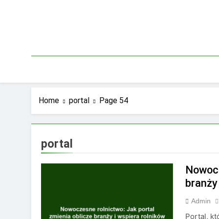
Skip
to
content
Home
portal
Page 54
portal
Nowocz
branży 
Admin
Portal, k