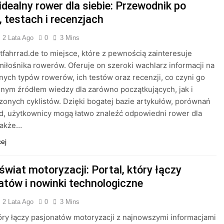
idealny rower dla siebie: Przewodnik po
, testach i recenzjach
2 Lata Ago
0
3 Mins
stfahrrad.de to miejsce, które z pewnością zainteresuje
iłośnika rowerów. Oferuje on szeroki wachlarz informacji na
nych typów rowerów, ich testów oraz recenzji, co czyni go
nym źródłem wiedzy dla zarówno początkujących, jak i
onych cyklistów. Dzięki bogatej bazie artykułów, porównań
d, użytkownicy mogą łatwo znaleźć odpowiedni rower dla
 także…
cej
świat motoryzacji: Portal, który łączy
atów i nowinki technologiczne
2 Lata Ago
0
3 Mins
tóry łączy pasjonatów motoryzacji z najnowszymi informacjami