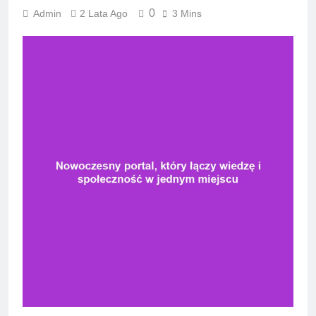
0
Admin
2 Lata Ago
3 Mins