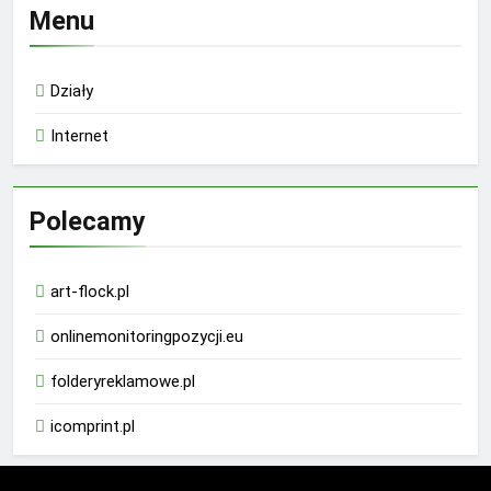
Menu
Działy
Internet
Polecamy
art-flock.pl
onlinemonitoringpozycji.eu
folderyreklamowe.pl
icomprint.pl