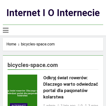
Skip
to
Internet I O Internecie
content
Home
bicycles-space.com
bicycles-space.com
Odkryj świat rowerów:
Dlaczego warto odwiedzać
portal dla pasjonatów
kolarstwa
admin
2 lata ago
0
3 mins
INTERNET