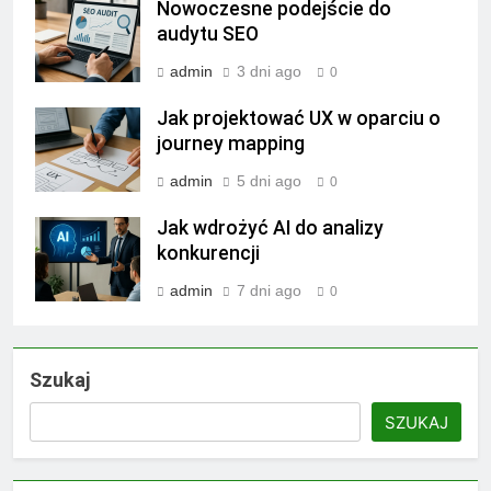
Nowoczesne podejście do
audytu SEO
admin
3 dni ago
0
Jak projektować UX w oparciu o
journey mapping
admin
5 dni ago
0
Jak wdrożyć AI do analizy
konkurencji
admin
7 dni ago
0
Szukaj
SZUKAJ