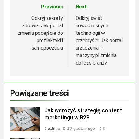
Previous:
Next:
Nawigacja
wpisu
Odkryj sekrety
Odkryj świat
zdrowia: Jak portal
nowoczesnych
zmienia podejście do
technologii w
profilaktyki i
przemyśle: Jak portal
samopoczucia
urzadzenia-i-
maszyny.pl zmienia
oblicze branży
Powiązane treści
Jak wdrożyć strategię content
marketingu w B2B
admin
19 godzin ago
0