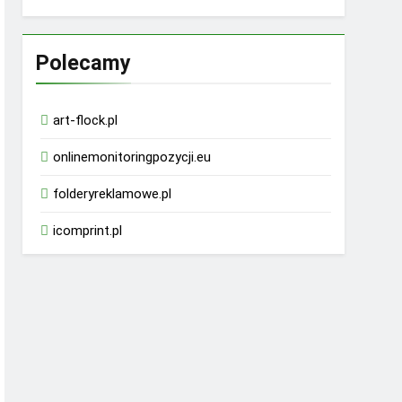
Polecamy
art-flock.pl
onlinemonitoringpozycji.eu
folderyreklamowe.pl
icomprint.pl