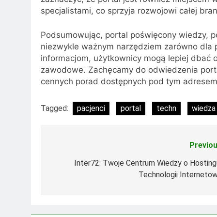
specjalistami, co sprzyja rozwojowi całej bran
Podsumowując, portal poświęcony wiedzy, po
niezwykle ważnym narzędziem zarówno dla pa
informacjom, użytkownicy mogą lepiej dbać o
zawodowe. Zachęcamy do odwiedzenia portalu
cennych porad dostępnych pod tym adrese
Tagged:
pacjenci
portal
techn
wiedza
Previou
Nawigacja
wpisu
Inter72: Twoje Centrum Wiedzy o Hostingu
Technologii Internetow