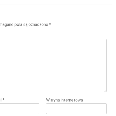
agane pola są oznaczone
*
il
*
Witryna internetowa