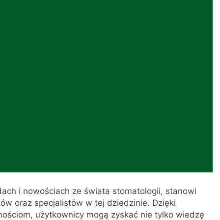
adach i nowościach ze świata stomatologii, stanowi
ów oraz specjalistów w tej dziedzinie. Dzięki
nościom, użytkownicy mogą zyskać nie tylko wiedzę