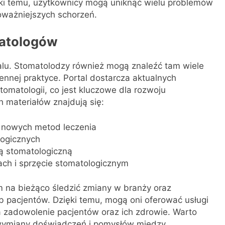
ęki temu, użytkownicy mogą uniknąć wielu problemów
oważniejszych schorzeń.
matologów
talu. Stomatolodzy również mogą znaleźć tam wiele
ennej praktyce. Portal dostarcza aktualnych
omatologii, co jest kluczowe dla rozwoju
materiałów znajdują się:
 nowych metod leczenia
logicznych
ą stomatologiczną
ach i sprzęcie stomatologicznym
 na bieżąco śledzić zmiany w branży oraz
 pacjentów. Dzięki temu, mogą oni oferować usługi
a zadowolenie pacjentów oraz ich zdrowie. Warto
m wymiany doświadczeń i pomysłów między