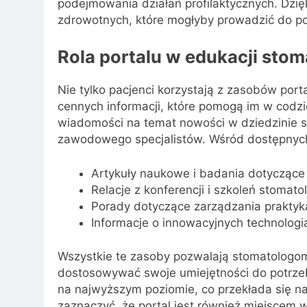
podejmowania działań profilaktycznych. Dzi
zdrowotnych, które mogłyby prowadzić do p
Rola portalu w edukacji sto
Nie tylko pacjenci korzystają z zasobów por
cennych informacji, które pomogą im w codzi
wiadomości na temat nowości w dziedzinie st
zawodowego specjalistów. Wśród dostępnych 
Artykuły naukowe i badania dotyczące
Relacje z konferencji i szkoleń stomato
Porady dotyczące zarządzania praktyk
Informacje o innowacyjnych technologi
Wszystkie te zasoby pozwalają stomatologom
dostosowywać swoje umiejętności do potrzeb
na najwyższym poziomie, co przekłada się n
zaznaczyć, że portal jest również miejsce