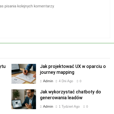
s pisania kolejnych komentarzy.
ytu
Jak projektować UX w oparciu o
journey mapping
Admin
4 Dni Ago
0
Jak wykorzystać chatboty do
generowania leadów
Admin
1 Tydzień Ago
0