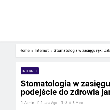
Skip
to
content
Home
Internet
Stomatologia w zasięgu ręki: Jak
INTERNET
Stomatologia w zasięgu 
podejście do zdrowia j
0
Admin
2 Lata Ago
3 Mins