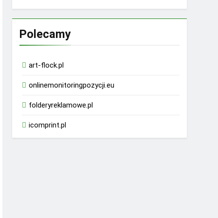
Polecamy
art-flock.pl
onlinemonitoringpozycji.eu
folderyreklamowe.pl
icomprint.pl