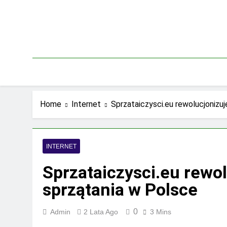
Skip
to
content
Home
Internet
Sprzataiczysci.eu rewolucjonizuj
INTERNET
Sprzataiczysci.eu rewo
sprzątania w Polsce
0
Admin
2 Lata Ago
3 Mins