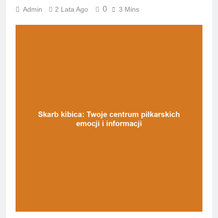
0
Admin
2 Lata Ago
3 Mins