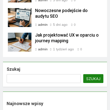
0
Nowoczesne podejście do
audytu SEO
admin
5 dni ago
0
Jak projektować UX w oparciu o
journey mapping
admin
1 tydzień ago
0
Szukaj
SZUKAJ
Najnowsze wpisy