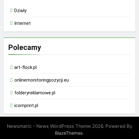
Działy
Internet
Polecamy
art-flock.pl
onlinemonitoringpozycji.eu
folderyreklamowe.pl
icomprint.pl
Newsmatic - News WordPress Theme 2026. Powered By
.
BlazeThemes