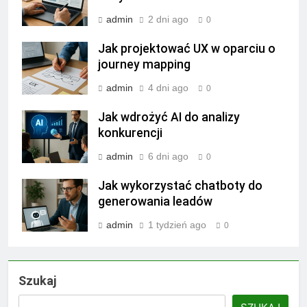
admin
2 dni ago
0
Jak projektować UX w oparciu o
journey mapping
admin
4 dni ago
0
Jak wdrożyć AI do analizy
konkurencji
admin
6 dni ago
0
Jak wykorzystać chatboty do
generowania leadów
admin
1 tydzień ago
0
Szukaj