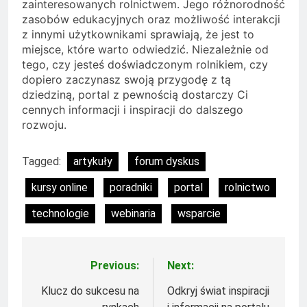
zainteresowanych rolnictwem. Jego różnorodność
zasobów edukacyjnych oraz możliwość interakcji
z innymi użytkownikami sprawiają, że jest to
miejsce, które warto odwiedzić. Niezależnie od
tego, czy jesteś doświadczonym rolnikiem, czy
dopiero zaczynasz swoją przygodę z tą
dziedziną, portal z pewnością dostarczy Ci
cennych informacji i inspiracji do dalszego
rozwoju.
Tagged:
artykuły
forum dyskus
kursy online
poradniki
portal
rolnictwo
technologie
webinaria
wsparcie
Previous:
Next:
Nawigacja
wpisu
Klucz do sukcesu na
Odkryj świat inspiracji