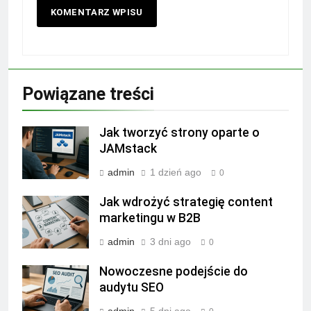
Powiązane treści
Jak tworzyć strony oparte o
JAMstack
admin
1 dzień ago
0
Jak wdrożyć strategię content
marketingu w B2B
admin
3 dni ago
0
Nowoczesne podejście do
audytu SEO
admin
5 dni ago