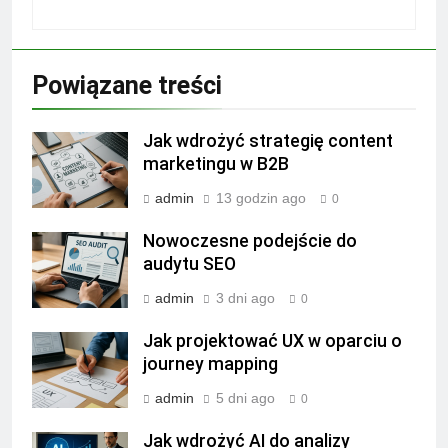
Powiązane treści
Jak wdrożyć strategię content
marketingu w B2B
admin
13 godzin ago
0
Nowoczesne podejście do
audytu SEO
admin
3 dni ago
0
Jak projektować UX w oparciu o
journey mapping
admin
5 dni ago
0
Jak wdrożyć AI do analizy