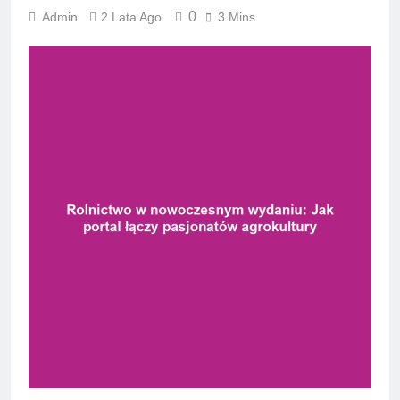
0
Admin
2 Lata Ago
3 Mins